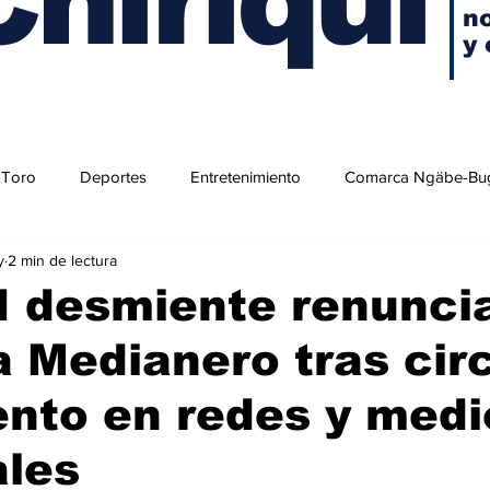
no
y 
 Toro
Deportes
Entretenimiento
Comarca Ngäbe-Bu
y
2 min de lectura
 desmiente renunci
a Medianero tras cir
nto en redes y medi
ales