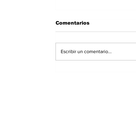
Comentarios
Escribir un comentario...
Panamá registra 348
homicidios hasta julio
de 2026; Chiriquí
acumula 15 casos
Suscríbete a nuest