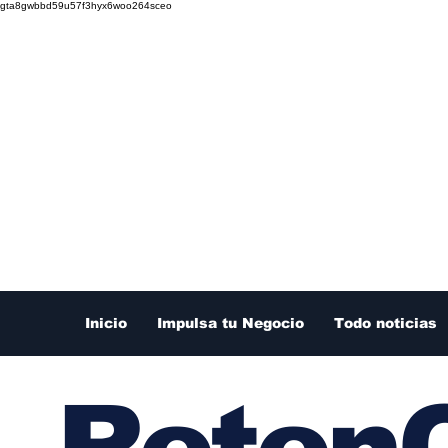
gta8gwbbd59u57f3hyx6woo264sceo
Inicio
Impulsa tu Negocio
Todo noticias
RetenC