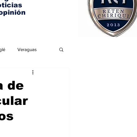
ticias
opinión
glé
Veraguas
a de
cular
os