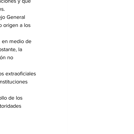
nciones y que 
s.
ejo General 
 origen a los 
, en medio de 
stante, la 
ión no 
s extraoficiales 
nstituciones 
llo de los 
toridades 