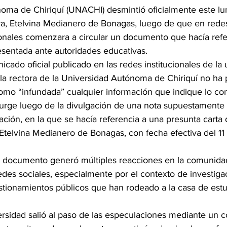
oma de Chiriquí (UNACHI) desmintió oficialmente este lu
ra, Etelvina Medianero de Bonagas, luego de que en redes
nales comenzara a circular un documento que hacía refe
esentada ante autoridades educativas.
cado oficial publicado en las redes institucionales de la u
a rectora de la Universidad Autónoma de Chiriquí no ha 
como “infundada” cualquier información que indique lo con
urge luego de la divulgación de una nota supuestamente 
ación, en la que se hacía referencia a una presunta carta
a Etelvina Medianero de Bonagas, con fecha efectiva del 11
el documento generó múltiples reacciones en la comunidad 
redes sociales, especialmente por el contexto de investiga
stionamientos públicos que han rodeado a la casa de estu
ersidad salió al paso de las especulaciones mediante un