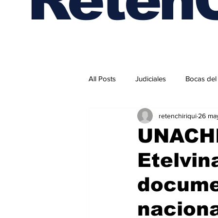
All Posts
Judiciales
Bocas del
retenchiriqui
26 ma
Internacionales
UNACHI
Etelvin
docume
nacion